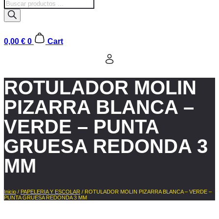
Búsqueda
de
productos
0,00
€
0
Cart
ROTULADOR MOLIN
PIZARRA BLANCA –
VERDE – PUNTA
GRUESA REDONDA 3
MM
Inicio
/
PAPELERIA Y ESCOLAR
/ ROTULADOR MOLIN PIZARRA BLANCA – VERDE –
PUNTA GRUESA REDONDA 3 MM