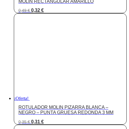
MOLIN RECTANGULAR AMARILLO
El
El
0,32
€
0,49
€
precio
precio
original
actual
era:
es:
0,49 €.
0,32 €.
¡Oferta!
ROTULADOR MOLIN PIZARRA BLANCA –
NEGRO – PUNTA GRUESA REDONDA 3 MM
El
El
0,31
€
0,35
€
precio
precio