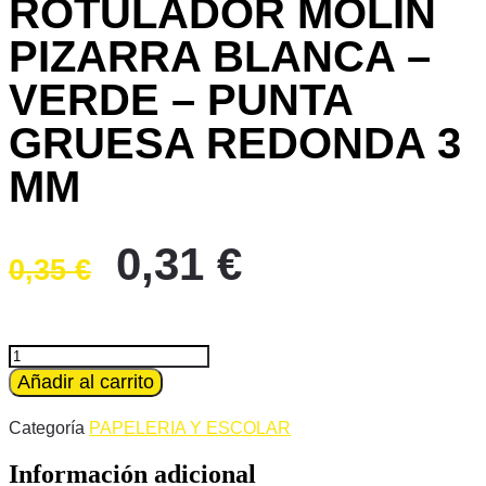
ROTULADOR MOLIN
PIZARRA BLANCA –
VERDE – PUNTA
GRUESA REDONDA 3
MM
El
El
0,31
€
0,35
€
precio
precio
original
actual
era:
es:
ROTULADOR
MOLIN
Añadir al carrito
0,35 €.
0,31 €.
PIZARRA
BLANCA
Categoría
PAPELERIA Y ESCOLAR
-
VERDE
Información adicional
-