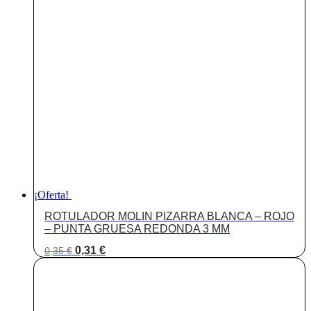
original
actual
era:
es:
0,35 €.
0,31 €.
¡Oferta!
ROTULADOR MOLIN PIZARRA BLANCA – ROJO
– PUNTA GRUESA REDONDA 3 MM
El
El
0,31
€
0,35
€
precio
precio
original
actual
era:
es:
0,35 €.
0,31 €.