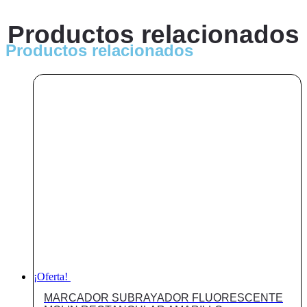
PUNTA
GRUESA
Productos relacionados
REDONDA
3
Productos relacionados
MM
cantidad
¡Oferta!
MARCADOR SUBRAYADOR FLUORESCENTE