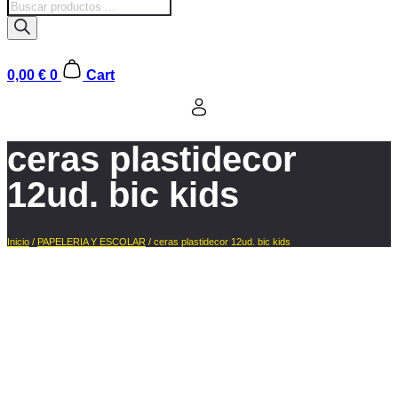
Búsqueda
de
productos
0,00
€
0
Cart
ceras plastidecor
12ud. bic kids
Inicio
/
PAPELERIA Y ESCOLAR
/ ceras plastidecor 12ud. bic kids