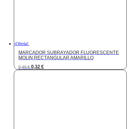
¡Oferta!
MARCADOR SUBRAYADOR FLUORESCENTE
MOLIN RECTANGULAR AMARILLO
El
El
0,32
€
0,49
€
precio
precio
original
actual
era:
es:
0,49 €.
0,32 €.