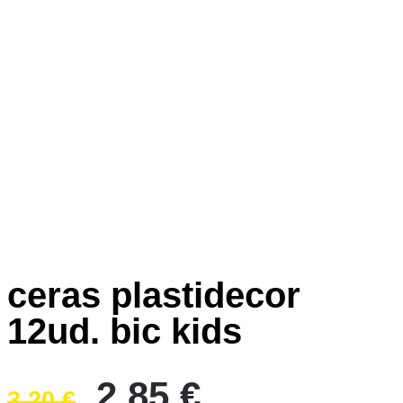
ceras plastidecor
12ud. bic kids
El
El
2,85
€
3,20
€