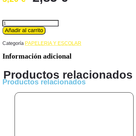
precio
precio
original
actual
era:
es:
ceras
plastidecor
Añadir al carrito
3,20 €.
2,85 €.
12ud.
bic
Categoría
PAPELERIA Y ESCOLAR
kids
cantidad
Información adicional
Productos relacionados
Productos relacionados