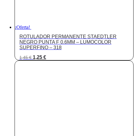
¡Oferta!
ROTULADOR PERMANENTE STAEDTLER
NEGRO PUNTA F 0.6MM – LUMOCOLOR
SUPERFINO – 318
El
El
1,25
€
1,45
€
precio
precio
original
actual
era:
es:
1,45 €.
1,25 €.