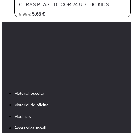
CERAS PLASTIDECOR 24 UD. BIC KIDS
El
El
5,65
€
5,95
€
precio
precio
original
actual
era:
es:
5,95 €.
5,65 €.
Material escolar
Material de oficina
Mochilas
Accesorios móvil