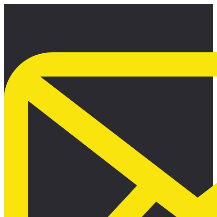
Ir
al
contenido