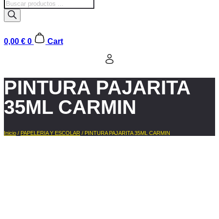
Búsqueda
de
productos
0,00
€
0
Cart
PINTURA PAJARITA
35ML CARMIN
Inicio
/
PAPELERIA Y ESCOLAR
/ PINTURA PAJARITA 35ML CARMIN