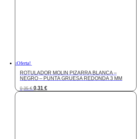
¡Oferta!
ROTULADOR MOLIN PIZARRA BLANCA –
NEGRO – PUNTA GRUESA REDONDA 3 MM
El
El
0,31
€
0,35
€
precio
precio
original
actual
era:
es:
0,35 €.
0,31 €.