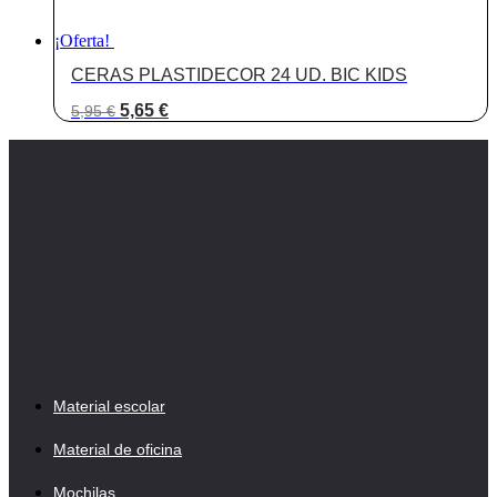
¡Oferta!
CERAS PLASTIDECOR 24 UD. BIC KIDS
El
El
5,65
€
5,95
€
precio
precio
original
actual
era:
es:
5,95 €.
5,65 €.
Material escolar
Material de oficina
Mochilas