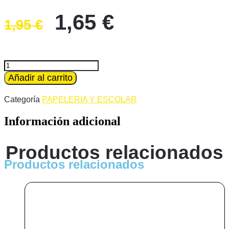
El
El
1,65
€
1,95
€
precio
precio
original
actual
era:
es:
PINTURA
PAJARITA
Añadir al carrito
1,95 €.
1,65 €.
35ML
CARMIN
Categoría
PAPELERIA Y ESCOLAR
cantidad
Información adicional
Productos relacionados
Productos relacionados