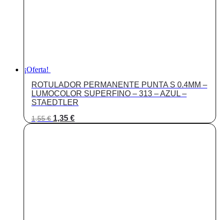
¡Oferta!
ROTULADOR PERMANENTE PUNTA S 0.4MM –
LUMOCOLOR SUPERFINO – 313 – AZUL –
STAEDTLER
El
El
1,35
€
1,55
€
precio
precio
original
actual
era:
es:
1,55 €.
1,35 €.