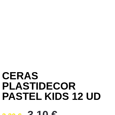
CERAS
PLASTIDECOR
PASTEL KIDS 12 UD
El
El
3,10
€