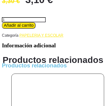
3,30
€
precio
precio
original
actual
era:
es:
CERAS
PLASTIDECOR
Añadir al carrito
3,30 €.
3,10 €.
PASTEL
KIDS
Categoría
PAPELERIA Y ESCOLAR
12
UD
Información adicional
cantidad
Productos relacionados
Productos relacionados