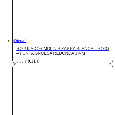
¡Oferta!
ROTULADOR MOLIN PIZARRA BLANCA – ROJO
– PUNTA GRUESA REDONDA 3 MM
El
El
0,31
€
0,35
€
precio
precio
original
actual
era:
es:
0,35 €.
0,31 €.