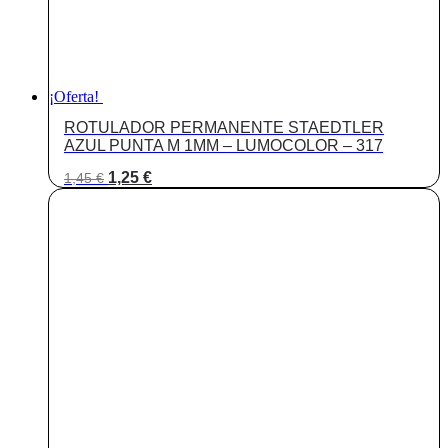
¡Oferta!
ROTULADOR PERMANENTE STAEDTLER
AZUL PUNTA M 1MM – LUMOCOLOR – 317
El
El
1,25
€
1,45
€
precio
precio
original
actual
era:
es:
1,45 €.
1,25 €.