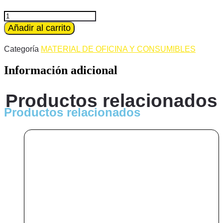
original
actual
era:
es:
GOMAS
ELASTICAS
Añadir al carrito
1,20 €.
0,79 €.
BARATAS
DE
Categoría
MATERIAL DE OFICINA Y CONSUMIBLES
CALIDAD
OFFICE
Información adicional
CLUB
CAJA
100
Productos relacionados
GRS
Nº
Productos relacionados
12
cantidad