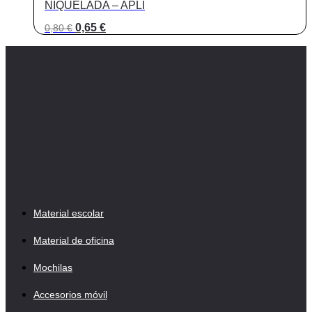
NIQUELADA – APLI
El
El
0,65
€
0,80
€
precio
precio
original
actual
era:
es:
0,80 €.
0,65 €.
Material escolar
Material de oficina
Mochilas
Accesorios móvil