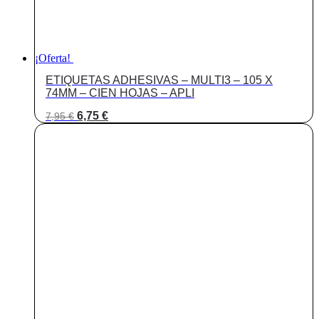
¡Oferta!
ETIQUETAS ADHESIVAS – MULTI3 – 105 X
74MM – CIEN HOJAS – APLI
El
El
6,75
€
7,95
€
precio
precio
original
actual
era:
es:
7,95 €.
6,75 €.