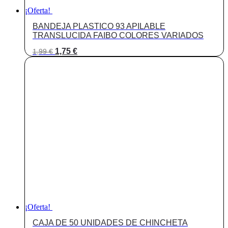
¡Oferta!
BANDEJA PLASTICO 93 APILABLE
TRANSLUCIDA FAIBO COLORES VARIADOS
El
El
1,75
€
1,99
€
precio
precio
original
actual
era:
es:
1,99 €.
1,75 €.
¡Oferta!
CAJA DE 50 UNIDADES DE CHINCHETA