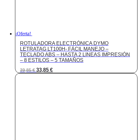
¡Oferta!
ROTULADORA ELECTRÓNICA DYMO
LETRATAG LT100H- FÁCIL MANEJO –
TECLADO ABS – HASTA 2 LINEAS IMPRESIÓN
– 8 ESTILOS – 5 TAMAÑOS
El
El
33,85
€
39,85
€
precio
precio
original
actual
era:
es:
39,85 €.
33,85 €.