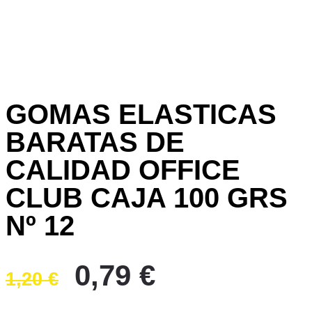
GOMAS ELASTICAS
BARATAS DE
CALIDAD OFFICE
CLUB CAJA 100 GRS
Nº 12
El
El
0,79
€
1,20
€
precio
precio