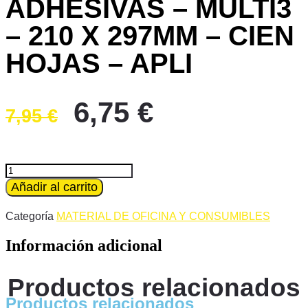
ADHESIVAS – MULTI3
– 210 X 297MM – CIEN
HOJAS – APLI
El
El
6,75
€
7,95
€
precio
precio
original
actual
era:
es:
ETIQUETAS
ADHESIVAS
Añadir al carrito
7,95 €.
6,75 €.
-
MULTI3
Categoría
MATERIAL DE OFICINA Y CONSUMIBLES
-
210
Información adicional
X
297MM
-
Productos relacionados
CIEN
HOJAS
Productos relacionados
-