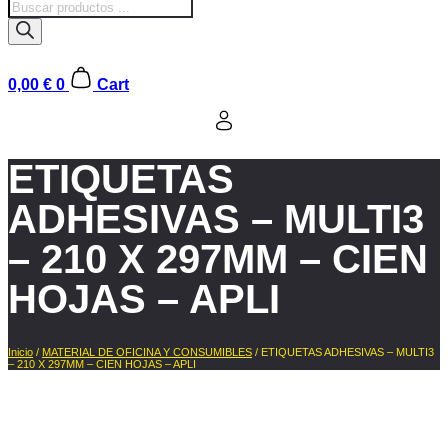
Búsqueda
de
productos
0,00
€
0
Cart
ETIQUETAS
ADHESIVAS – MULTI3
– 210 X 297MM – CIEN
HOJAS – APLI
Inicio
/
MATERIAL DE OFICINA Y CONSUMIBLES
/ ETIQUETAS ADHESIVAS – MULTI3
– 210 X 297MM – CIEN HOJAS – APLI