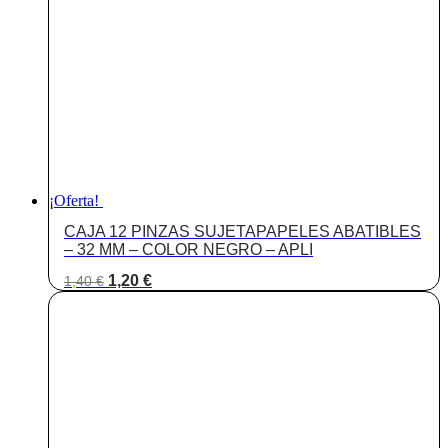
¡Oferta!
CAJA 12 PINZAS SUJETAPAPELES ABATIBLES
– 32 MM – COLOR NEGRO – APLI
El
El
1,20
€
1,40
€
precio
precio
original
actual
era:
es:
1,40 €.
1,20 €.