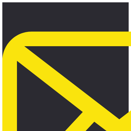
Ir
al
contenido