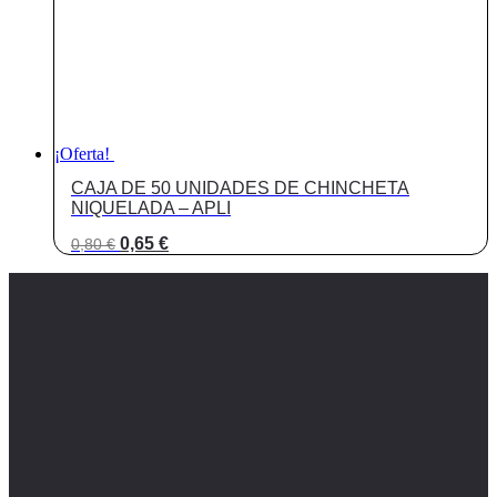
¡Oferta!
CAJA DE 50 UNIDADES DE CHINCHETA
NIQUELADA – APLI
El
El
0,65
€
0,80
€
precio
precio
original
actual
era:
es:
0,80 €.
0,65 €.