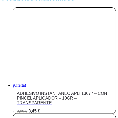
APLI
cantidad
¡Oferta!
ADHESIVO INSTANTÁNEO APLI 13677 – CON
PINCEL APLICADOR – 10GR –
TRANSPARENTE
El
El
3,45
€
3,90
€
precio
precio