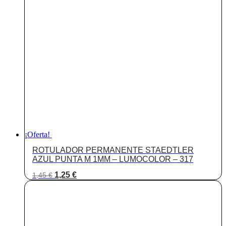
era:
es:
1,55 €.
1,35 €.
¡Oferta!
ROTULADOR PERMANENTE STAEDTLER
AZUL PUNTA M 1MM – LUMOCOLOR – 317
El
El
1,25
€
1,45
€
precio
precio
original
actual
era:
es:
1,45 €.
1,25 €.