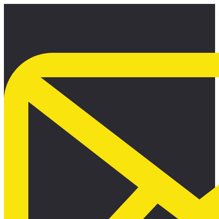
Ir
al
contenido