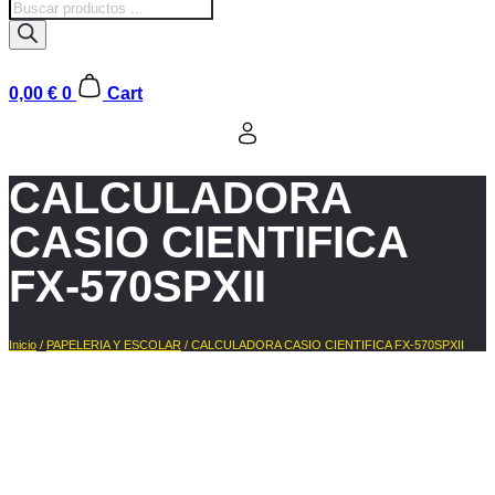
Búsqueda
de
productos
0,00
€
0
Cart
CALCULADORA
CASIO CIENTIFICA
FX-570SPXII
Inicio
/
PAPELERIA Y ESCOLAR
/ CALCULADORA CASIO CIENTIFICA FX-570SPXII