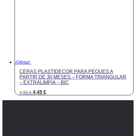
¡Oferta!
CERAS PLASTIDECOR PARA PEQUES A
PARTIR DE 30 MESES – FORMA TRIANGULAR
– EXTRALIMPIA – BIC
El
El
4,45
€
4,95
€
precio
precio
original
actual
era:
es:
4,95 €.
4,45 €.