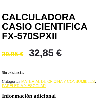
CALCULADORA
CASIO CIENTIFICA
FX-570SPXII
El
El
32,85
€
39,95
€
precio
precio
original
actual
era:
es:
Sin existencias
39,95 €.
32,85 €.
Categorías
MATERIAL DE OFICINA Y CONSUMIBLES
,
PAPELERIA Y ESCOLAR
Información adicional