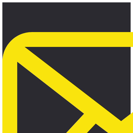
Ir
al
contenido