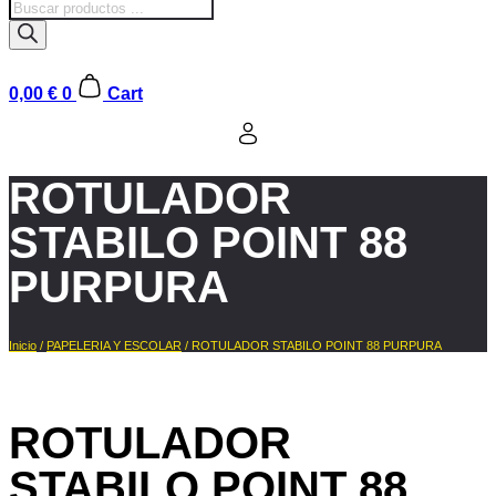
Búsqueda
de
productos
0,00
€
0
Cart
ROTULADOR
STABILO POINT 88
PURPURA
Inicio
/
PAPELERIA Y ESCOLAR
/ ROTULADOR STABILO POINT 88 PURPURA
ROTULADOR
STABILO POINT 88