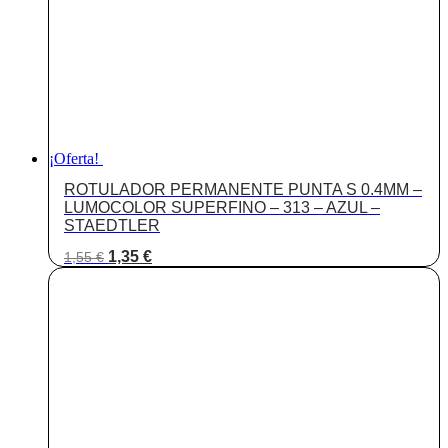
¡Oferta!
ROTULADOR PERMANENTE PUNTA S 0.4MM –
LUMOCOLOR SUPERFINO – 313 – AZUL –
STAEDTLER
El
El
1,35
€
1,55
€
precio
precio
original
actual
era:
es:
1,55 €.
1,35 €.