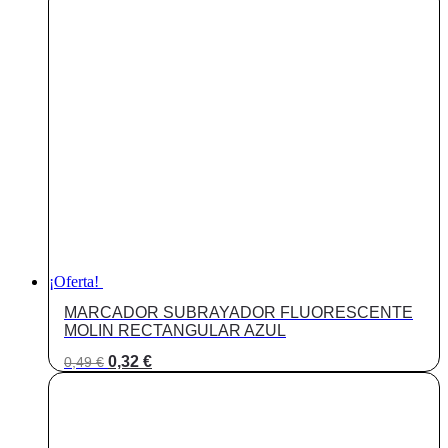
¡Oferta!
MARCADOR SUBRAYADOR FLUORESCENTE
MOLIN RECTANGULAR AZUL
El
El
0,32
€
0,49
€
precio
precio
original
actual
era:
es:
0,49 €.
0,32 €.