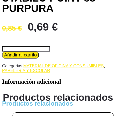
PURPURA
El
El
0,69
€
0,85
€
precio
precio
original
actual
era:
es:
ROTULADOR
STABILO
Añadir al carrito
0,85 €.
0,69 €.
POINT
88
Categorías
MATERIAL DE OFICINA Y CONSUMIBLES
,
PURPURA
PAPELERIA Y ESCOLAR
cantidad
Información adicional
Productos relacionados
Productos relacionados