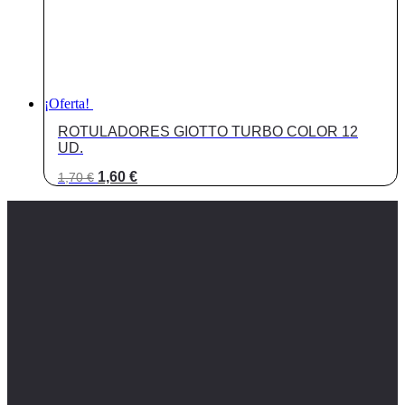
¡Oferta!
ROTULADORES GIOTTO TURBO COLOR 12
UD.
El
El
1,60
€
1,70
€
precio
precio
original
actual
era:
es:
1,70 €.
1,60 €.