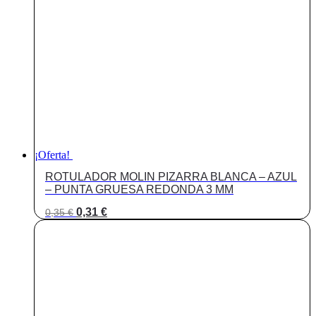
¡Oferta!
ROTULADOR MOLIN PIZARRA BLANCA – AZUL
– PUNTA GRUESA REDONDA 3 MM
El
El
0,31
€
0,35
€
precio
precio
original
actual
era:
es:
0,35 €.
0,31 €.