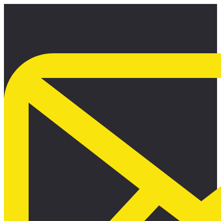
Ir
al
contenido