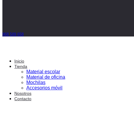
968 589 658
Inicio
Tienda
Material escolar
Material de oficina
Mochilas
Accesorios móvil
Nosotros
Contacto