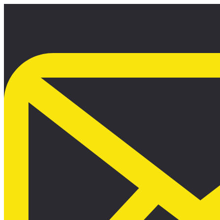
Ir
al
contenido