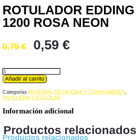
ROTULADOR EDDING
1200 ROSA NEON
El
El
0,59
€
0,75
€
precio
precio
original
actual
era:
es:
ROTULADOR
EDDING
Añadir al carrito
0,75 €.
0,59 €.
1200
ROSA
Categorías
MATERIAL DE OFICINA Y CONSUMIBLES
,
NEON
PAPELERIA Y ESCOLAR
cantidad
Información adicional
Productos relacionados
Productos relacionados