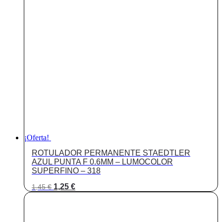
original
actual
era:
es:
1,55 €.
1,35 €.
¡Oferta!
ROTULADOR PERMANENTE STAEDTLER
AZUL PUNTA F 0.6MM – LUMOCOLOR
SUPERFINO – 318
El
El
1,25
€
1,45
€
precio
precio
original
actual
era:
es:
1,45 €.
1,25 €.