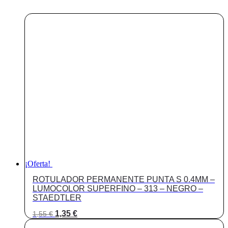
¡Oferta!
ROTULADOR PERMANENTE PUNTA S 0.4MM –
LUMOCOLOR SUPERFINO – 313 – NEGRO –
STAEDTLER
El
El
1,35
€
1,55
€
precio
precio