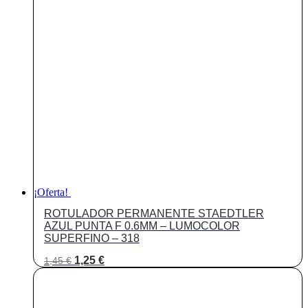
original
actual
era:
es:
1,55 €.
1,35 €.
¡Oferta!
ROTULADOR PERMANENTE STAEDTLER
AZUL PUNTA F 0.6MM – LUMOCOLOR
SUPERFINO – 318
El
El
1,25
€
1,45
€
precio
precio
original
actual
era:
es: