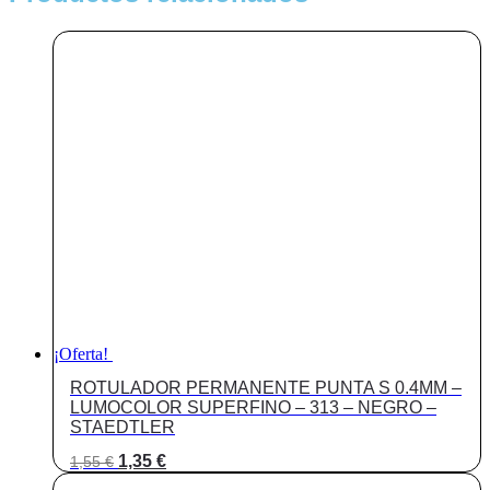
¡Oferta!
ROTULADOR PERMANENTE PUNTA S 0.4MM –
LUMOCOLOR SUPERFINO – 313 – NEGRO –
STAEDTLER
El
El
1,35
€
1,55
€
precio
precio