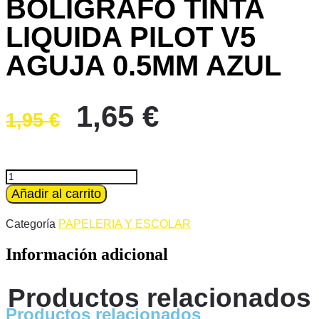
BOLIGRAFO TINTA
LIQUIDA PILOT V5
AGUJA 0.5MM AZUL
El
El
1,65
€
1,95
€
precio
precio
original
actual
era:
es:
ROTULADOR
BOLIGRAFO
Añadir al carrito
1,95 €.
1,65 €.
TINTA
LIQUIDA
Categoría
PAPELERIA Y ESCOLAR
PILOT
V5
Información adicional
AGUJA
0.5MM
AZUL
Productos relacionados
cantidad
Productos relacionados