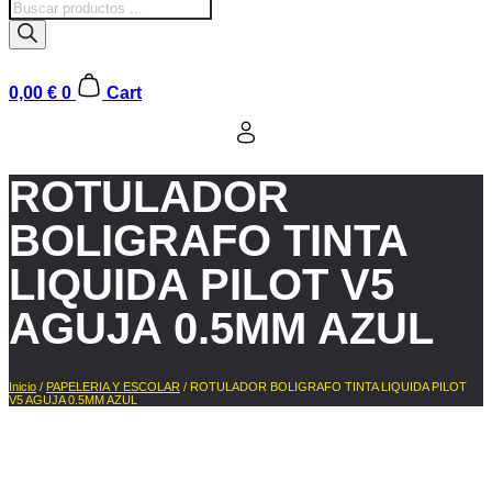
Búsqueda
de
productos
0,00
€
0
Cart
ROTULADOR
BOLIGRAFO TINTA
LIQUIDA PILOT V5
AGUJA 0.5MM AZUL
Inicio
/
PAPELERIA Y ESCOLAR
/ ROTULADOR BOLIGRAFO TINTA LIQUIDA PILOT
V5 AGUJA 0.5MM AZUL