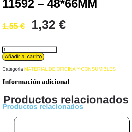
11592 – 48*66MM
El
El
1,32
€
1,55
€
precio
precio
original
actual
era:
es:
CINTA
PRECINTO
Añadir al carrito
1,55 €.
1,32 €.
TRANSPARENTE
APLI
Categoría
MATERIAL DE OFICINA Y CONSUMIBLES
11592
-
Información adicional
48*66MM
cantidad
Productos relacionados
Productos relacionados