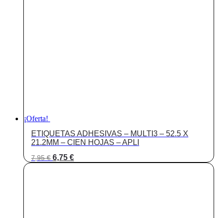
¡Oferta!
ETIQUETAS ADHESIVAS – MULTI3 – 52.5 X
21.2MM – CIEN HOJAS – APLI
El
El
6,75
€
7,95
€
precio
precio
original
actual
era:
es:
7,95 €.
6,75 €.