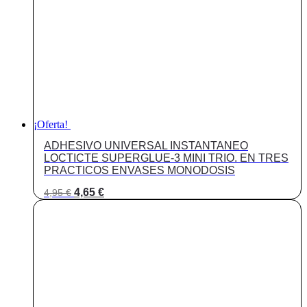
¡Oferta!
ADHESIVO UNIVERSAL INSTANTANEO
LOCTICTE SUPERGLUE-3 MINI TRIO. EN TRES
PRACTICOS ENVASES MONODOSIS
El
El
4,65
€
4,95
€
precio
precio
original
actual
era:
es:
4,95 €.
4,65 €.