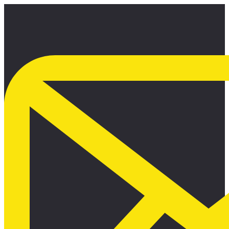
Ir
al
contenido