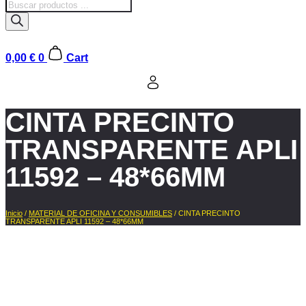
Búsqueda
de
productos
0,00
€
0
Cart
CINTA PRECINTO
TRANSPARENTE APLI
11592 – 48*66MM
Inicio
/
MATERIAL DE OFICINA Y CONSUMIBLES
/ CINTA PRECINTO
TRANSPARENTE APLI 11592 – 48*66MM