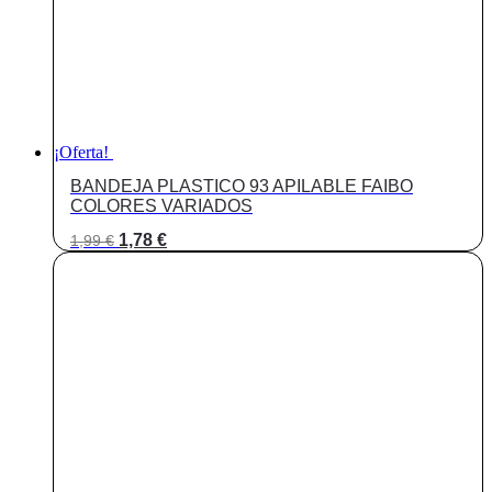
¡Oferta!
BANDEJA PLASTICO 93 APILABLE FAIBO
COLORES VARIADOS
El
El
1,78
€
1,99
€
precio
precio
original
actual
era:
es:
1,99 €.
1,78 €.