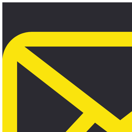
Ir
al
contenido