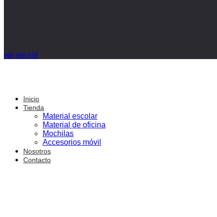
968 589 658
Inicio
Tienda
Material escolar
Material de oficina
Mochilas
Accesorios móvil
Nosotros
Contacto