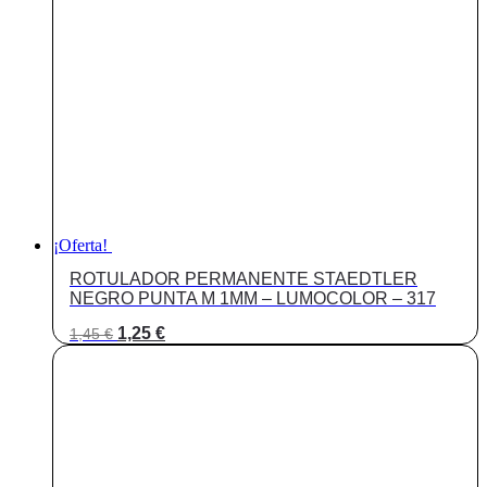
¡Oferta!
ROTULADOR PERMANENTE STAEDTLER
NEGRO PUNTA M 1MM – LUMOCOLOR – 317
El
El
1,25
€
1,45
€
precio
precio
original
actual
era:
es:
1,45 €.
1,25 €.