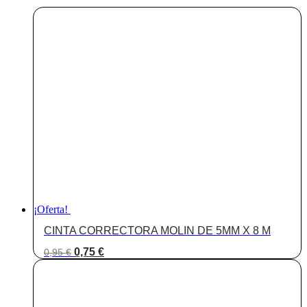
MANERA
COMODA
Y
RAPIDA.
RECARGABLE
.
APLI
cantidad
¡Oferta!
CINTA CORRECTORA MOLIN DE 5MM X 8 M
El
El
0,75
€
0,95
€
precio
precio
original
actual
era:
es:
0,95 €.
0,75 €.