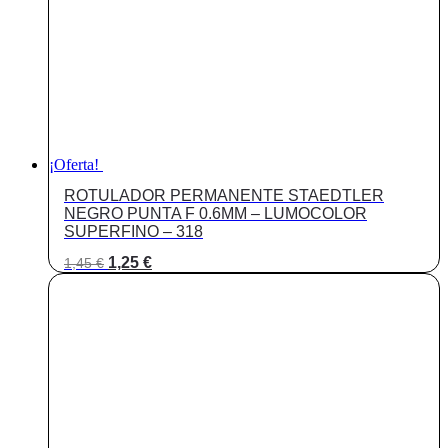
¡Oferta!
ROTULADOR PERMANENTE STAEDTLER
NEGRO PUNTA F 0.6MM – LUMOCOLOR
SUPERFINO – 318
El
El
1,25
€
1,45
€
precio
precio
original
actual
era:
es:
1,45 €.
1,25 €.