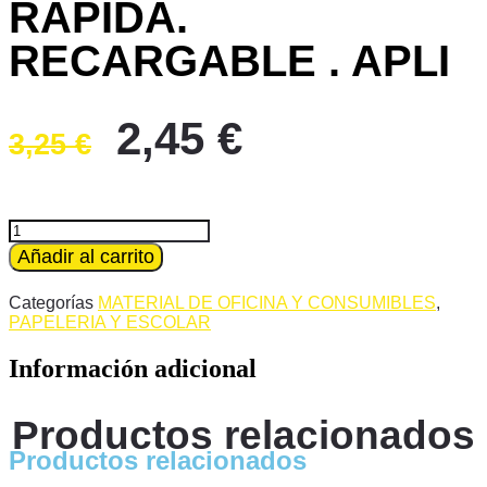
RAPIDA.
RECARGABLE . APLI
El
El
2,45
€
3,25
€
precio
precio
original
actual
era:
es:
PORTA
CINTAS
Añadir al carrito
3,25 €.
2,45 €.
ADHESIVA
ADAPTABLE
Categorías
MATERIAL DE OFICINA Y CONSUMIBLES
,
A
PAPELERIA Y ESCOLAR
ROLLOS
DE
Información adicional
33M.
IDEAL
PARA
Productos relacionados
CORTAR
LA
Productos relacionados
CINTA
DE