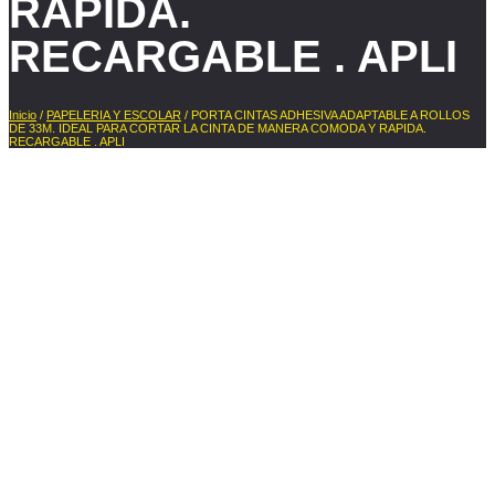
RAPIDA.
RECARGABLE . APLI
Inicio
/
PAPELERIA Y ESCOLAR
/ PORTA CINTAS ADHESIVA ADAPTABLE A ROLLOS
DE 33M. IDEAL PARA CORTAR LA CINTA DE MANERA COMODA Y RAPIDA.
RECARGABLE . APLI