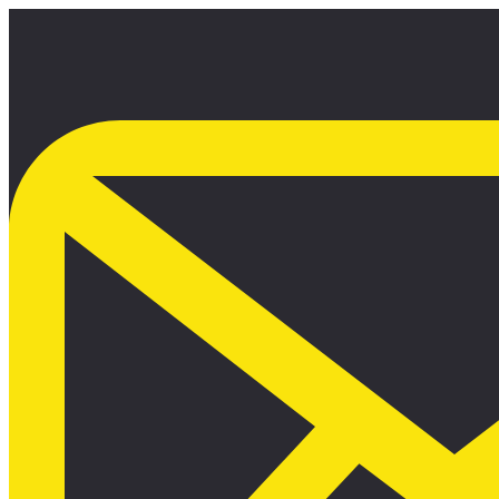
Ir
al
contenido