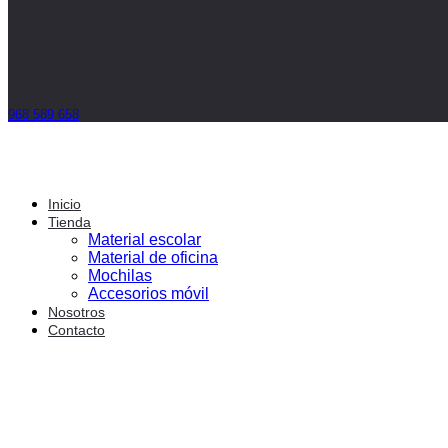
968 589 658
Inicio
Tienda
Material escolar
Material de oficina
Mochilas
Accesorios móvil
Nosotros
Contacto