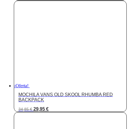
precio
precio
original
actual
era:
es:
62,99 €.
49,95 €.
¡Oferta!
MOCHILA VANS OLD SKOOL RHUMBA RED
BACKPACK
El
El
29,95
€
34,85
€
precio
precio
original
actual
era:
es: