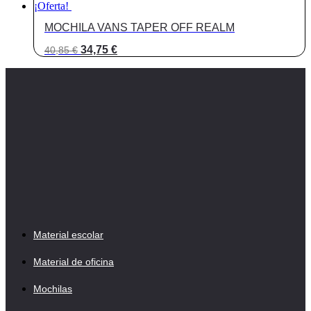
¡Oferta!
MOCHILA VANS TAPER OFF REALM
El
El
34,75
€
40,85
€
precio
precio
original
actual
era:
es:
40,85 €.
34,75 €.
Material escolar
Material de oficina
Mochilas