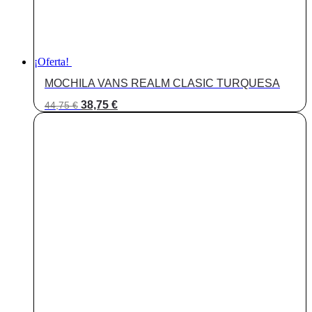
¡Oferta!
MOCHILA VANS REALM CLASIC TURQUESA
El
El
38,75
€
44,75
€
precio
precio
original
actual
era:
es:
44,75 €.
38,75 €.