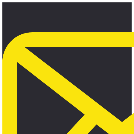
Ir
al
contenido