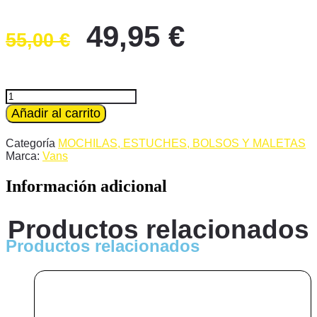
El
El
49,95
€
55,00
€
precio
precio
original
actual
era:
es:
Mochila
Vans
Añadir al carrito
55,00 €.
49,95 €.
negro
cuadros
Categoría
MOCHILAS, ESTUCHES, BOLSOS Y MALETAS
Glitter
Marca:
Vans
cantidad
Información adicional
Productos relacionados
Productos relacionados