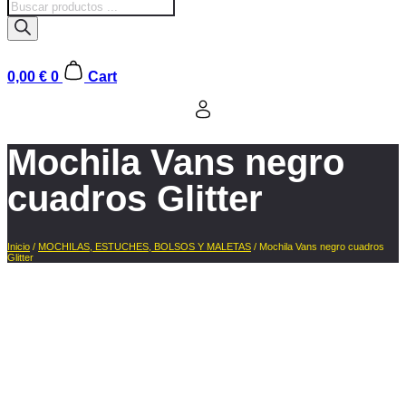
Búsqueda
de
productos
0,00
€
0
Cart
Mochila Vans negro
cuadros Glitter
Inicio
/
MOCHILAS, ESTUCHES, BOLSOS Y MALETAS
/ Mochila Vans negro cuadros
Glitter