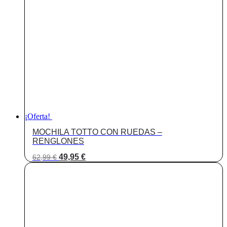
¡Oferta!
MOCHILA TOTTO CON RUEDAS –
RENGLONES
El
El
49,95
€
62,99
€
precio
precio
original
actual
era:
es:
62,99 €.
49,95 €.