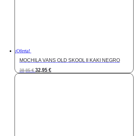
¡Oferta!
MOCHILA VANS OLD SKOOL II KAKI NEGRO
El
El
32,95
€
38,85
€
precio
precio
original
actual
era:
es:
38,85 €.
32,95 €.