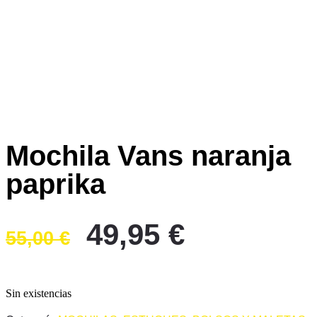
Mochila Vans naranja
paprika
El
El
49,95
€
55,00
€
precio
precio
original
actual
era:
es:
Sin existencias