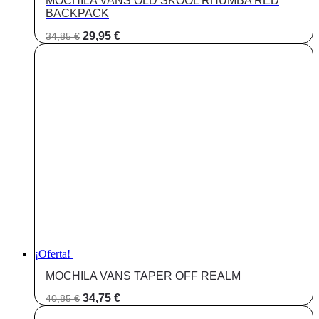
MOCHILA VANS OLD SKOOL RHUMBA RED
BACKPACK
El
El
29,95
€
34,85
€
precio
precio
original
actual
era:
es:
34,85 €.
29,95 €.
¡Oferta!
MOCHILA VANS TAPER OFF REALM
El
El
34,75
€
40,85
€
precio
precio