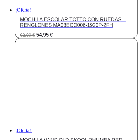
¡Oferta!
MOCHILA ESCOLAR TOTTO CON RUEDAS –
RENGLONES MA03ECO006-1920P-2FH
El
El
54,95
€
62,99
€
precio
precio
original
actual
era:
es:
62,99 €.
54,95 €.
¡Oferta!