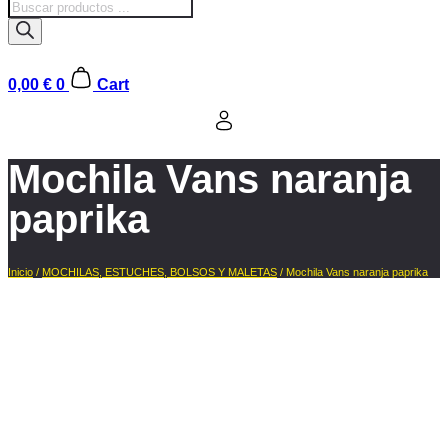
Búsqueda
de
productos
0,00
€
0
Cart
Mochila Vans naranja
paprika
Inicio
/
MOCHILAS, ESTUCHES, BOLSOS Y MALETAS
/ Mochila Vans naranja paprika