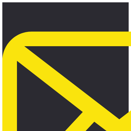
Ir
al
contenido