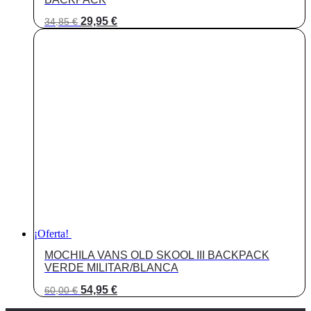
El
El
29,95
€
34,85
€
precio
precio
original
actual
era:
es:
34,85 €.
29,95 €.
¡Oferta!
MOCHILA VANS OLD SKOOL III BACKPACK
VERDE MILITAR/BLANCA
El
El
54,95
€
60,00
€
precio
precio