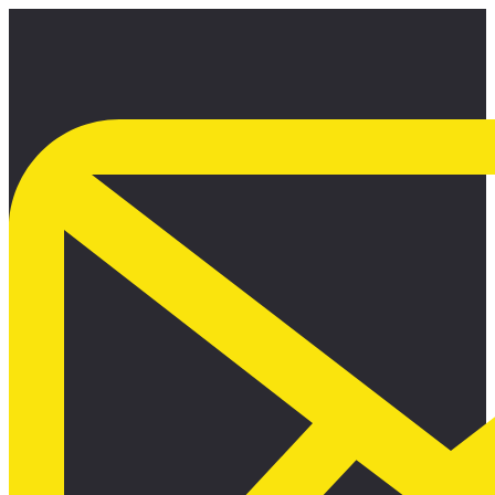
Ir
al
contenido