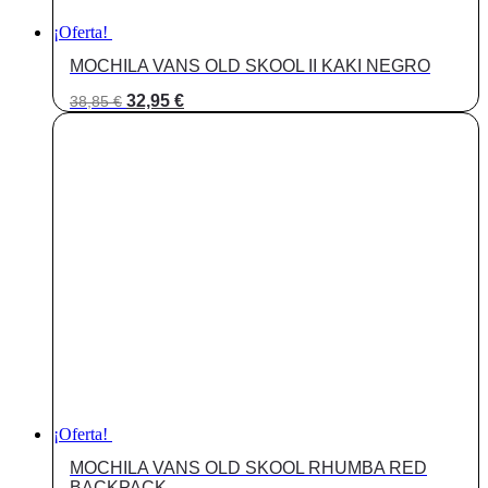
¡Oferta!
MOCHILA VANS OLD SKOOL II KAKI NEGRO
El
El
32,95
€
38,85
€
precio
precio
original
actual
era:
es:
38,85 €.
32,95 €.
¡Oferta!
MOCHILA VANS OLD SKOOL RHUMBA RED
BACKPACK