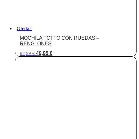
¡Oferta!
MOCHILA TOTTO CON RUEDAS –
RENGLONES
El
El
49,95
€
62,99
€
precio
precio
original
actual
era:
es:
62,99 €.
49,95 €.