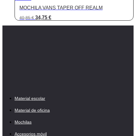
MOCHILA VANS TAPER OFF REALM
El
El
34,75
€
40,85
€
precio
precio
original
actual
era:
es:
40,85 €.
34,75 €.
Material escolar
Material de oficina
Mochilas
Accesorios móvil