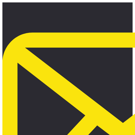
Ir
al
contenido