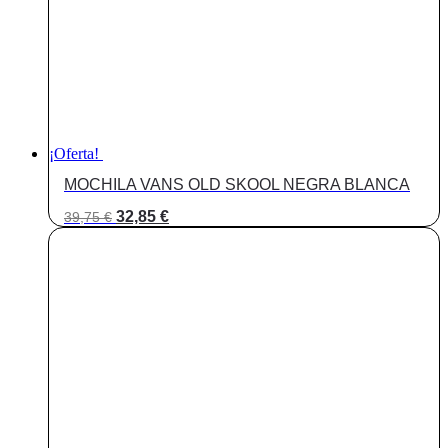
¡Oferta!
MOCHILA VANS OLD SKOOL NEGRA BLANCA
El
El
32,85
€
39,75
€
precio
precio
original
actual
era:
es:
39,75 €.
32,85 €.