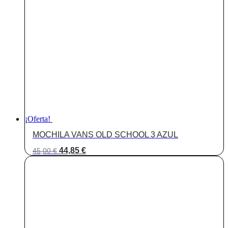
¡Oferta!
MOCHILA VANS OLD SCHOOL 3 AZUL
El
El
44,85
€
45,00
€
precio
precio
original
actual
era:
es:
45,00 €.
44,85 €.