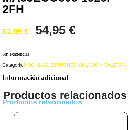
2FH
El
El
54,95
€
62,99
€
precio
precio
original
actual
era:
es:
Sin existencias
62,99 €.
54,95 €.
Categoría
MOCHILAS, ESTUCHES, BOLSOS Y MALETAS
Información adicional
Productos relacionados
Productos relacionados