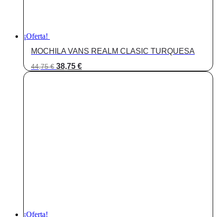
¡Oferta!
MOCHILA VANS REALM CLASIC TURQUESA
El
El
38,75
€
44,75
€
precio
precio
original
actual
era:
es:
44,75 €.
38,75 €.
¡Oferta!