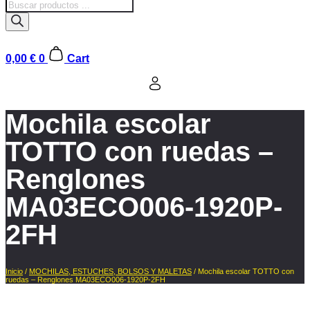
Búsqueda
de
productos
0,00
€
0
Cart
Mochila escolar
TOTTO con ruedas –
Renglones
MA03ECO006-1920P-
2FH
Inicio
/
MOCHILAS, ESTUCHES, BOLSOS Y MALETAS
/ Mochila escolar TOTTO con
ruedas – Renglones MA03ECO006-1920P-2FH