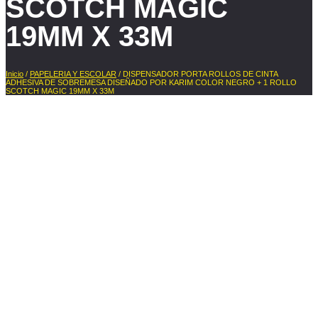
SCOTCH MAGIC
19MM X 33M
Inicio
/
PAPELERIA Y ESCOLAR
/ DISPENSADOR PORTA ROLLOS DE CINTA
ADHESIVA DE SOBREMESA DISEÑADO POR KARIM COLOR NEGRO + 1 ROLLO
SCOTCH MAGIC 19MM X 33M