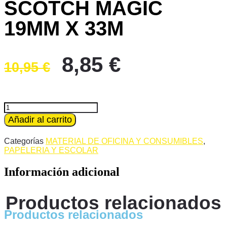
SCOTCH MAGIC
19MM X 33M
El
El
8,85
€
10,95
€
precio
precio
original
actual
era:
es:
DISPENSADOR
PORTA
Añadir al carrito
10,95 €.
8,85 €.
ROLLOS
DE
Categorías
MATERIAL DE OFICINA Y CONSUMIBLES
,
CINTA
PAPELERIA Y ESCOLAR
ADHESIVA
DE
Información adicional
SOBREMESA
DISEÑADO
POR
Productos relacionados
KARIM
COLOR
Productos relacionados
NEGRO
+