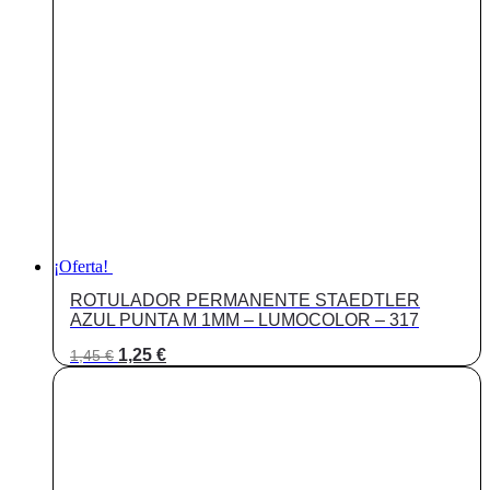
0,49 €.
0,32 €.
¡Oferta!
ROTULADOR PERMANENTE STAEDTLER
AZUL PUNTA M 1MM – LUMOCOLOR – 317
El
El
1,25
€
1,45
€
precio
precio
original
actual
era:
es:
1,45 €.
1,25 €.