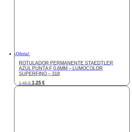
¡Oferta!
ROTULADOR PERMANENTE STAEDTLER
AZUL PUNTA F 0.6MM – LUMOCOLOR
SUPERFINO – 318
El
El
1,25
€
1,45
€
precio
precio
original
actual
era:
es:
1,45 €.
1,25 €.