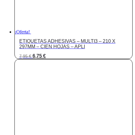
¡Oferta!
ETIQUETAS ADHESIVAS – MULTI3 – 210 X
297MM – CIEN HOJAS – APLI
El
El
6,75
€
7,95
€
precio
precio
original
actual
era:
es:
7,95 €.
6,75 €.