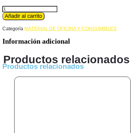
original
actual
era:
es:
Cartucho
de
Añadir al carrito
24,95 €.
18,95 €.
Tinta
COMPATIBLE
Categoría
MATERIAL DE OFICINA Y CONSUMIBLES
HP
300XL
Información adicional
negro/black
Remanufacturado
alta
Productos relacionados
calidad
cantidad
Productos relacionados