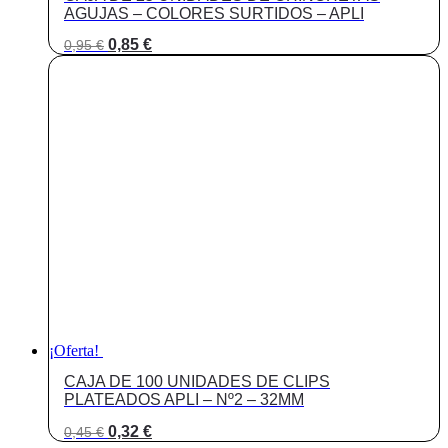
AGUJAS – COLORES SURTIDOS – APLI
El
El
0,85
€
0,95
€
precio
precio
original
actual
era:
es:
0,95 €.
0,85 €.
¡Oferta!
CAJA DE 100 UNIDADES DE CLIPS
PLATEADOS APLI – Nº2 – 32MM
El
El
0,32
€
0,45
€