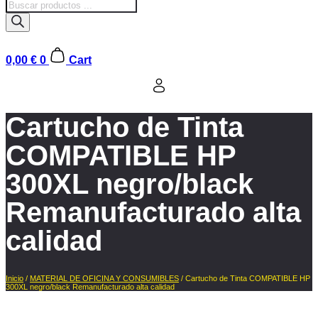
Búsqueda
de
productos
0,00
€
0
Cart
Cartucho de Tinta
COMPATIBLE HP
300XL negro/black
Remanufacturado alta
calidad
Inicio
/
MATERIAL DE OFICINA Y CONSUMIBLES
/ Cartucho de Tinta COMPATIBLE HP
300XL negro/black Remanufacturado alta calidad