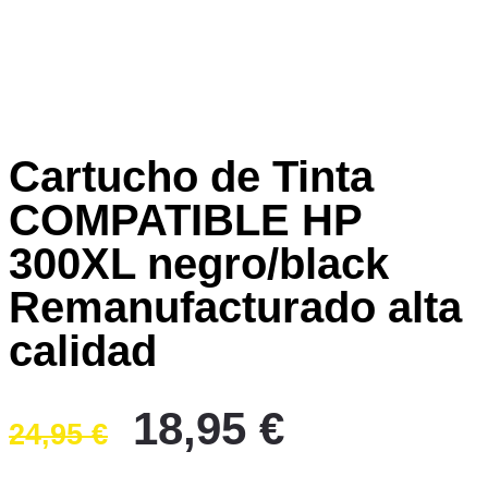
Cartucho de Tinta
COMPATIBLE HP
300XL negro/black
Remanufacturado alta
calidad
El
El
18,95
€
24,95
€
precio
precio