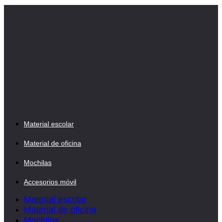
precio
precio
original
actual
era:
es:
0,45 €.
0,32 €.
Material escolar
Material de oficina
Mochilas
Accesorios móvil
Material escolar
Material de oficina
Mochilas