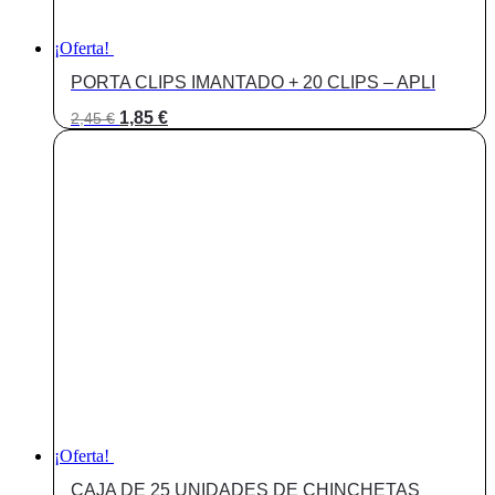
¡Oferta!
PORTA CLIPS IMANTADO + 20 CLIPS – APLI
El
El
1,85
€
2,45
€
precio
precio
original
actual
era:
es:
2,45 €.
1,85 €.
¡Oferta!
CAJA DE 25 UNIDADES DE CHINCHETAS